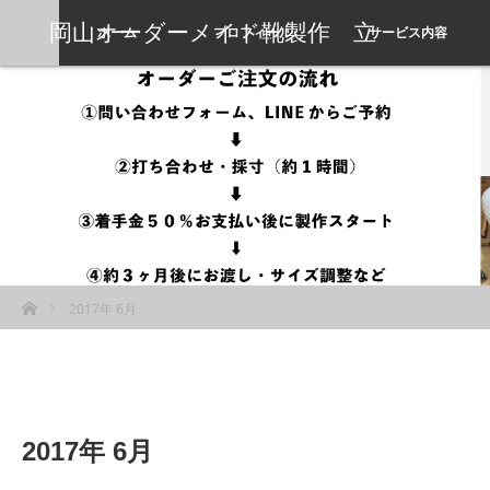
岡山オーダーメイド靴製作 立
ホーム
プロフィール
サービス内容
岡靴工房
ホーム
2017年 6月
2017年 6月