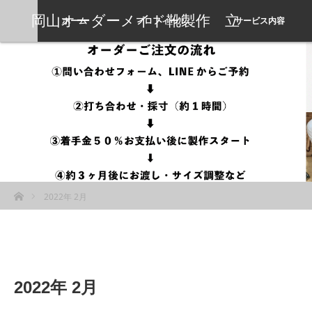
岡山オーダーメイド靴製作 立
ホーム
プロフィール
サービス内容
岡靴工房
ホーム
2022年 2月
2022年 2月