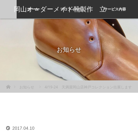
岡山オーダーメイド靴製作 立
ホーム
プロフィール
サービス内容
岡靴工房
お知らせ
ホーム
お知らせ
4/19-24 天満屋岡山店神戸コレクション出展します
2017.04.10