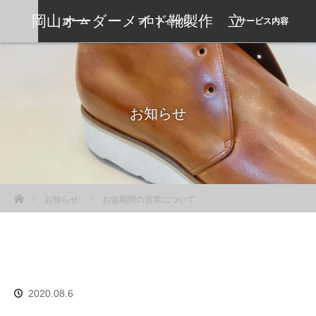
岡山オーダーメイド靴製作 立
ホーム
プロフィール
サービス内容
岡靴工房
お知らせ
ホーム
お知らせ
お盆期間の営業について
2020.08.6