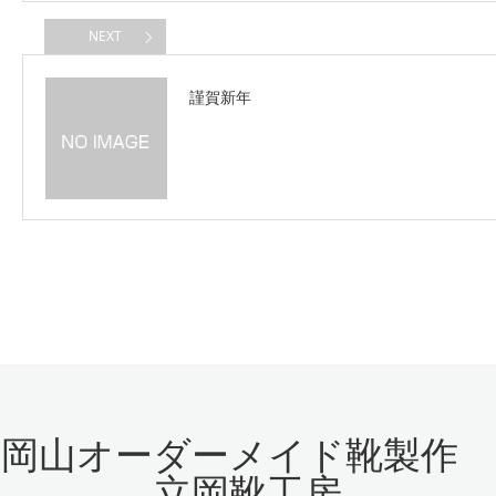
NEXT
謹賀新年
岡山オーダーメイド靴製作
立岡靴工房