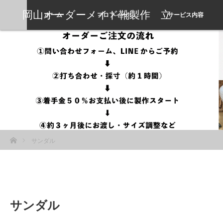
岡山オーダーメイド靴製作 立
ホーム
プロフィール
サービス内容
岡靴工房
ホーム
サンダル
サンダル