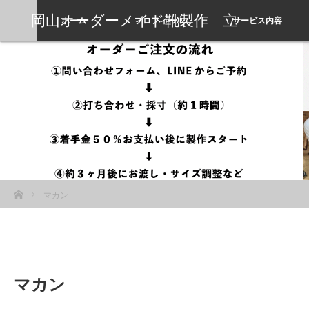
岡山オーダーメイド靴製作 立
ホーム
プロフィール
サービス内容
岡靴工房
ホーム
マカン
マカン