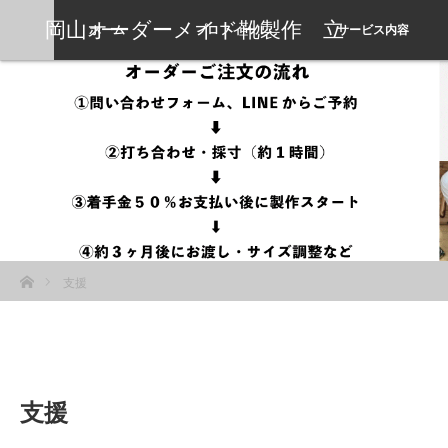
岡山オーダーメイド靴製作 立
ホーム
プロフィール
サービス内容
岡靴工房
ホーム
支援
支援