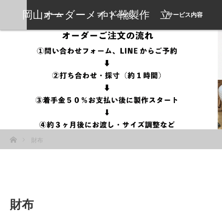
岡山オーダーメイド靴製作 立
ホーム
プロフィール
サービス内容
岡靴工房
ホーム
財布
財布