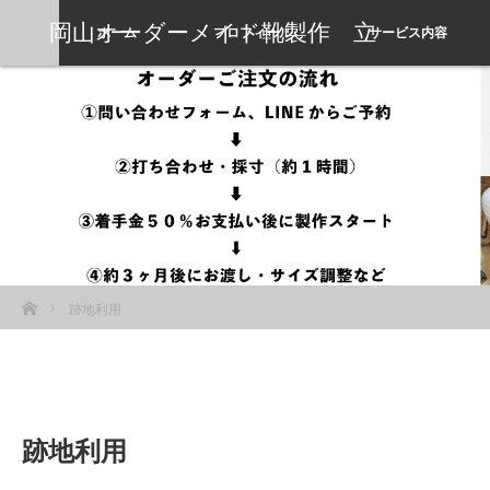
岡山オーダーメイド靴製作 立
ホーム
プロフィール
サービス内容
岡靴工房
ホーム
跡地利用
跡地利用