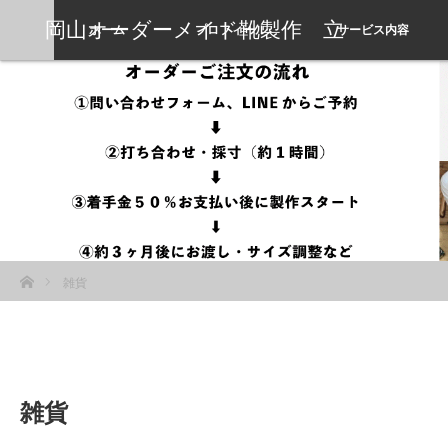
岡山オーダーメイド靴製作 立
ホーム
プロフィール
サービス内容
岡靴工房
ホーム
雑貨
雑貨