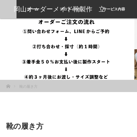
岡山オーダーメイド靴製作 立
ホーム
プロフィール
サービス内容
岡靴工房
ホーム
靴の履き方
靴の履き方