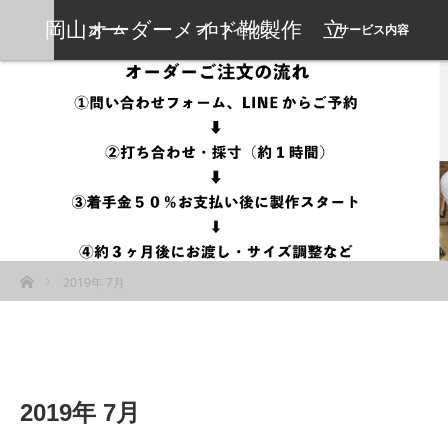
岡山オーダーメイド靴製作 立
ホーム
プロフィール
サービス内容
岡靴工房
ホーム
2019年 7月
2019年 7月