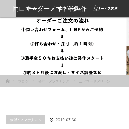
岡山オーダーメイド靴製作 立
ホーム
プロフィール
サービス内容
岡靴工房
ホーム
ブログ
修理・メンテナンス
エドワードグリーン
EdwardGreen / チェルシー CHELSEAのオールソール修理工程動画
修理・メンテナンス
2019.07.30