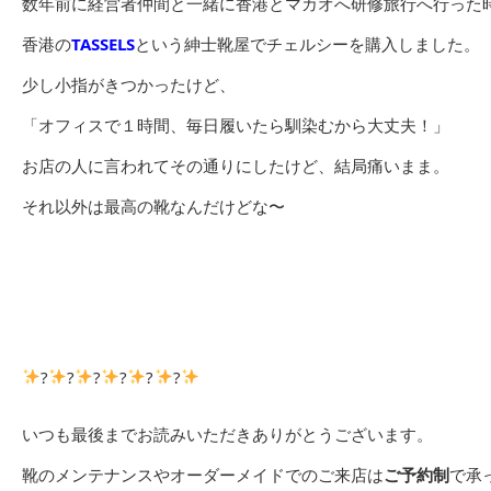
数年前に経営者仲間と一緒に香港とマカオへ研修旅行へ行った
香港の
TASSELS
という紳士靴屋でチェルシーを購入しました。
少し小指がきつかったけど、
「オフィスで１時間、毎日履いたら馴染むから大丈夫！」
お店の人に言われてその通りにしたけど、結局痛いまま。
それ以外は最高の靴なんだけどな〜
?
?
?
?
?
?
いつも最後までお読みいただきありがとうございます。
靴のメンテナンスやオーダーメイドでのご来店は
ご予約制
で承