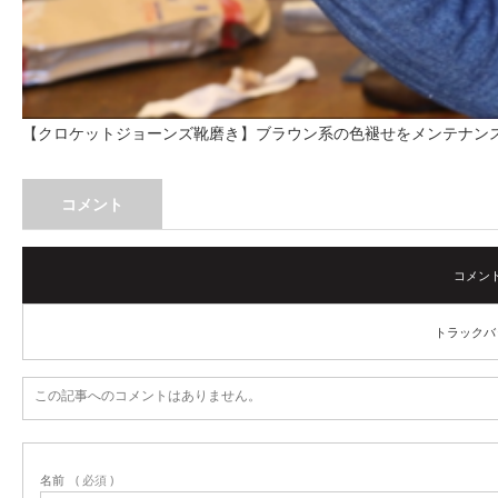
【クロケットジョーンズ靴磨き】ブラウン系の色褪せをメンテナン
コメント
コメント (
トラックバック
この記事へのコメントはありません。
名前
( 必須 )