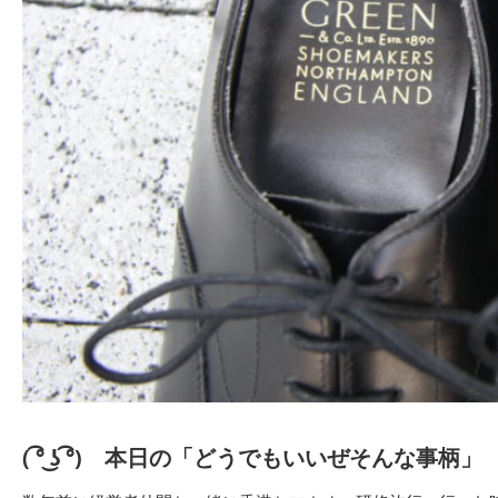
( ͡° ͜ʖ ͡°)
本日の「どうでもいいぜそんな事柄」
(