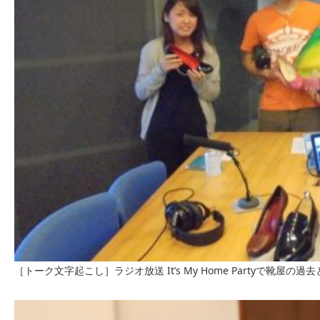
［トーク文字起こし］ラジオ放送 It’s My Home Partyで靴屋の過