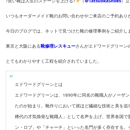
?良い靴は人生のステージを上げる?
（
＠TatsuokaShoes
）立
いつもオーダーメイド靴のお問い合わせやご来店のご予約あり
今日のブログでは、ネットで見つけた靴の修理事例をご紹介し
東京と大阪にある
靴修理レスキュー
さんがエドワードグリーン
とてもわかりやすく工程を紹介されていました。
エドワードグリーンとは
エドワードグリーンは、1890年に同名の靴職人がノーザ
たのが始まり。靴作りにおいて彼ほど繊細な技術と美を追
稀代の才気煥発な靴職人」として名声を上げ、世界各国で
ン・ロブ」や「チャーチ」といった名門が多く存在する。