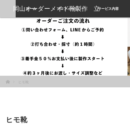
岡山オーダーメイド靴製作 立
ホーム
プロフィール
サービス内容
岡靴工房
ホーム
ヒモ靴
ヒモ靴