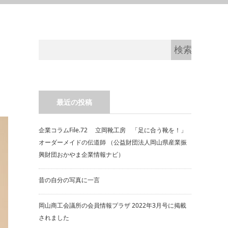
最近の投稿
企業コラムFile.72 立岡靴工房 「足に合う靴を！」
オーダーメイドの伝道師 （公益財団法人岡山県産業振
興財団おかやま企業情報ナビ）
昔の自分の写真に一言
岡山商工会議所の会員情報プラザ 2022年3月号に掲載
されました