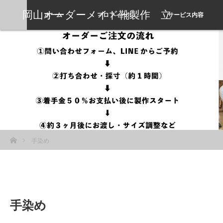
岡山オーダーメイド靴製作 立
ホーム
プロフィール
サービス内容
岡靴工房
ホーム
手染め
手染め