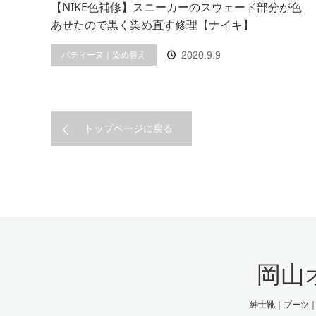
【NIKE色補修】スニーカーのスウェード部分が色
あせたので黒く染め直す修理【ナイキ】
パティーヌ｜染め替え
2020.9.9
トップページに戻る
岡山
紳士靴｜ブーツ