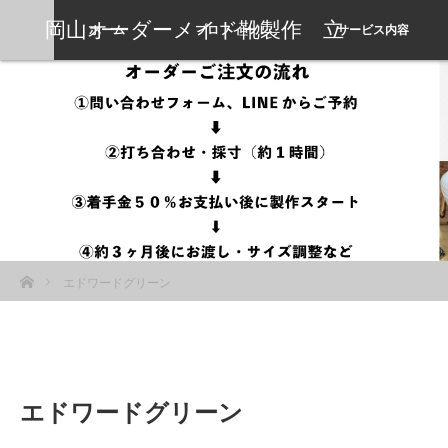
岡山オーダーメイド靴製作 立
ホーム
プロフィール
サービス内容
岡靴工房
ホーム
エドワードグリーン
エドワードグリーン