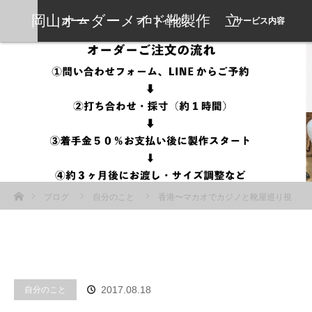
岡山オーダーメイド靴製作 立
ホーム
プロフィール
サービス内容
岡靴工房
ホーム
ブログ
自分のこと
香港〜マカオでカジノと靴屋巡り視
察＆研修旅行
自分のこと
2017.08.18