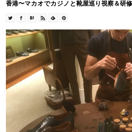
香港〜マカオでカジノと靴屋巡り視察＆研