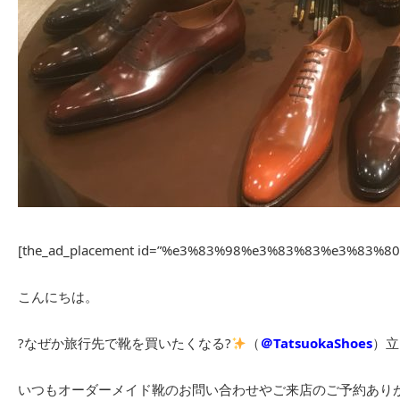
[the_ad_placement id=”%e3%83%98%e3%83%83%e3%83%
こんにちは。
?なぜか旅行先で靴を買いたくなる?
（
＠TatsuokaShoes
）立
いつもオーダーメイド靴のお問い合わせやご来店のご予約あり