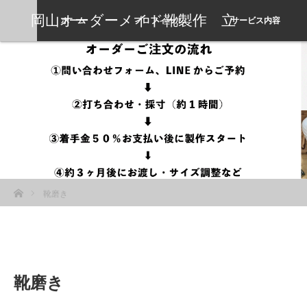
岡山オーダーメイド靴製作 立
ホーム
プロフィール
サービス内容
岡靴工房
ホーム
靴磨き
靴磨き