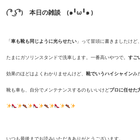
( ͡° ͜ʖ ͡°)
本日の雑談
(๑╹ω╹๑ )
「
車も靴も同じように光らせたい
」って冒頭に書きましたけど
たまにガソリンスタンドで洗車します。一番高いやつで。
すご
効果のほどはよくわかりませんけど、
靴でいうハイシャイン
み
靴も車も、自分でメンテナンスするのもいいけど
プロに任せた
いつも最後までお読みいただきありがとうございます。