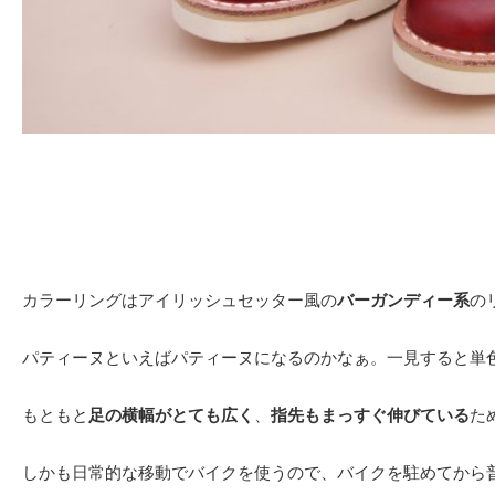
カラーリングはアイリッシュセッター風の
バーガンディー系
の
パティーヌといえばパティーヌになるのかなぁ。一見すると単
もともと
足の横幅がとても広く
、
指先もまっすぐ伸びている
た
しかも日常的な移動でバイクを使うので、バイクを駐めてから