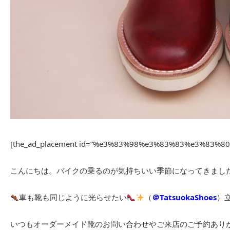
[the_ad_placement id=”%e3%83%98%e3%83%83%e3%83%
こんにちは。バイクの乗るのが気持ちいい季節になってきまし
車も靴も同じように光らせたい
（
＠TatsuokaShoes
）
いつもオーダーメイド靴のお問い合わせやご来店のご予約あり