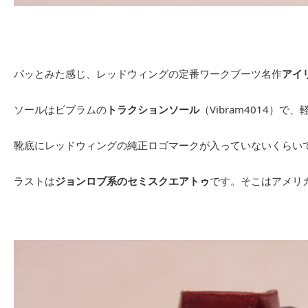
パッとみた感じ、レッドウィングの定番ワークブーツ名作
アイ
ソールはビブラムの
トラクションソール
（Vibram4014）
靴底にレッドウィングの純正ロゴマークが入っていないくらい
ラストは
ジョンロブ系のセミスクエアトゥ
です。そこはアメリ