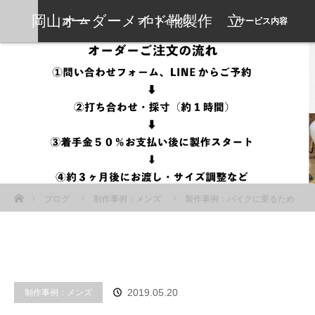
岡山オーダーメイド靴製作 立
ホーム
プロフィール
サービス内容
岡靴工房
ホーム
ブログ
制作事例：メンズ
製作事例：バイクに乗るため
のレッドウィング風チャッカブーツ
制作事例：メンズ
2019.05.20