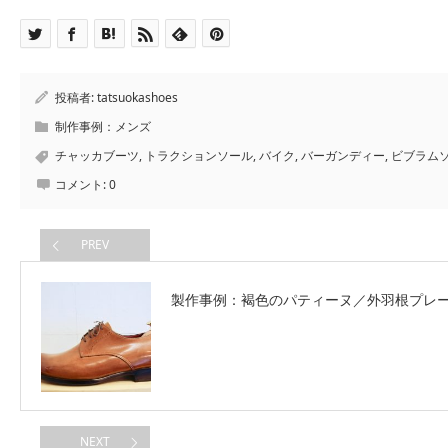
投稿者:
tatsuokashoes
制作事例：メンズ
チャッカブーツ
,
トラクションソール
,
バイク
,
バーガンディー
,
ビブラム
コメント:
0
PREV
製作事例：褐色のパティーヌ／外羽根プレ
NEXT