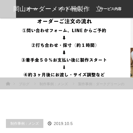
岡山オーダーメイド靴製作 立
ホーム
プロフィール
サービス内容
岡靴工房
ホーム
ブログ
制作事例：メンズ
製作事例：ダークグリーンの
パティーヌシューズ
制作事例：メンズ
2019.10.5