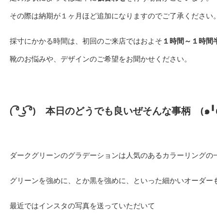
その際は納期が１ヶ月ほど追加になりますのでご了承ください
採寸にかかる時間は、初回のご来店ではおよそ
１時間～１時間
靴のお悩みや、デザインのご希望をお聞かせください。
( ͡° ͜ʖ ͡°)
本日のどうでも良いぜそんな事柄
(๑╹ω
ダークグリーンのグラデーションは人気のあるカラーリングの
グリーンを強めに、とか黒を強めに、といった細かいオーダー
最近ではインスタの写真を送っていただいて