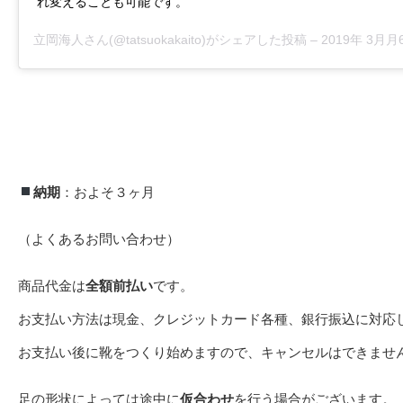
れ変えることも可能です。
立岡海人
さん(@tatsuokakaito)がシェアした投稿 –
2019年 3月月6
納期
：およそ３ヶ月
（よくあるお問い合わせ）
商品代金は
全額前払い
です。
お支払い方法は現金、クレジットカード各種、銀行振込に対応
お支払い後に靴をつくり始めますので、キャンセルはできませ
足の形状によっては途中に
仮合わせ
を行う場合がございます。