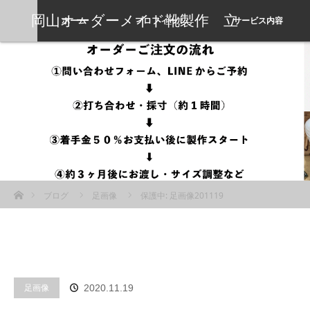
岡山オーダーメイド靴製作 立
ホーム
プロフィール
サービス内容
岡靴工房
ホーム
ブログ
足画像
保護中: 足画像201119
足画像
2020.11.19