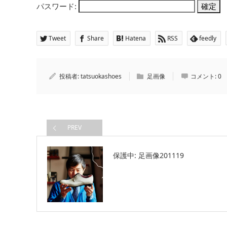
パスワード:
Tweet
Share
Hatena
RSS
feedly
投稿者:
tatsuokashoes
足画像
コメント:
0
PREV
保護中: 足画像201119