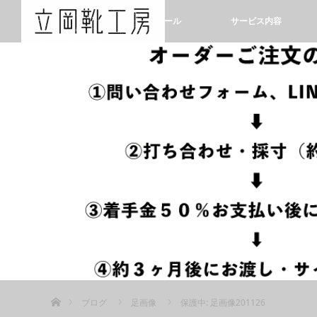
ホーム
プロフィール
サービス内容
ホーム
ブログ
足画像
保護中: 足画像201126