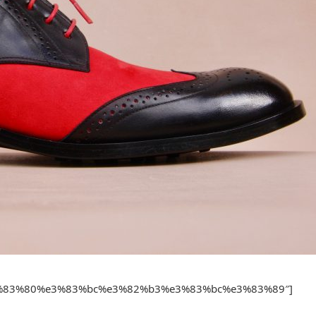
e3%83%80%e3%83%bc%e3%82%b3%e3%83%bc%e3%83%89″]