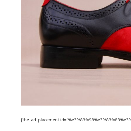
[the_ad_placement id=”%e3%83%98%e3%83%83%