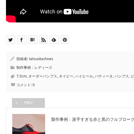
投稿者:
tatsuokashoes
制作事例：レディース
7.5cm
,
オーダーパンプス
,
ネイビー
,
ハイヒール
,
パティーヌ
,
パンプス
,
コメント:
0
PREV
製作事例：派手すぎる赤と黒のフルブロー