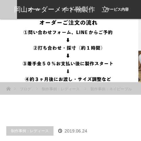
岡山オーダーメイド靴製作 立
ホーム
プロフィール
サービス内容
岡靴工房
ホーム
ブログ
制作事例：レディース
製作事例：ネイビーブル
ーの7.5cmピンヒールパンプス
制作事例：レディース
2019.06.24