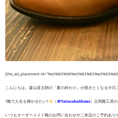
[the_ad_placement id=”%e3%83%98%e3%83%83%e3%83%
こんにちは。森山直太朗の「夏の終わり」が聴きたくなる今日
?靴で人生を輝かせたい?
（
＠TatsuokaShoes
）立岡靴工房の
いつもオーダーメイド靴のお問い合わせやご来店のご予約あり