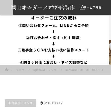
岡山オーダーメイド靴製作 立
ホーム
プロフィール
サービス内容
岡靴工房
ホーム
ブログ
制作事例：メンズ
製作事例：キラキラ輝くライ
トブラウンの宝石を足元に
制作事例：メンズ
2019.08.17