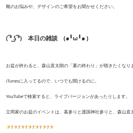
靴のお悩みや、デザインのご希望をお聞かせください。
( ͡° ͜ʖ ͡°)
本日の雑談
(๑╹ω╹๑ )
お盆が終わると、森山直太朗の「夏の終わり」が聴きたくなり
iTunesに入ってるので、いつでも聞けるのに。
YouTubeで検索すると、ライブバージョンがあったりします。
立岡家のお盆のイベントは、墓参りと護国神社参りと、森山直
?
?
?
?
?
?