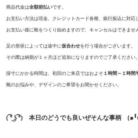
商品代金は
全額前払い
です。
お支払い方法は現金、クレジットカード各種、銀行振込に対応
お支払い後に靴をつくり始めますので、キャンセルはできませ
足の形状によっては途中に
仮合わせ
を行う場合がございます。
その際は納期が１ヶ月ほど追加になりますのでご了承ください
採寸にかかる時間は、初回のご来店ではおよそ
１時間～１時間
靴のお悩みや、デザインのご希望をお聞かせください。
( ͡° ͜ʖ ͡°)
本日のどうでも良いぜそんな事柄
(๑╹ω