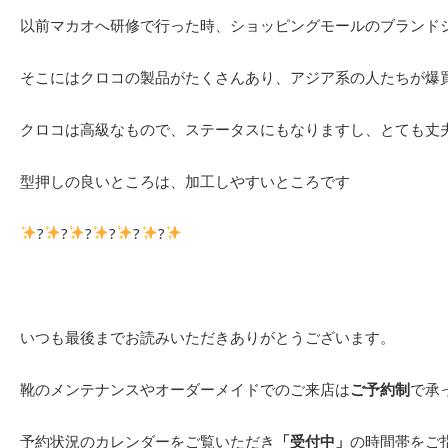
以前マカオへ研修で行った時、ショッピングモールのブランド
そこにはクロコの製品がたくさんあり、アジア系の人たちが爆
クロコは高級なもので、ステータスにもなりますし、とても丈
型押しの良いところは、加工しやすいところです
?
?
?
?
?
?
いつも最後までお読みいただきありがとうございます。
靴のメンテナンスやオーダーメイドでのご来店は
ご予約制
で承
予約状況のカレンダーをご覧いただき
「受付中」
の時間帯をご