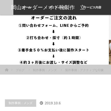
岡山オーダーメイド靴製作 立
ホーム
プロフィール
サービス内容
岡靴工房
ホーム
ブログ
制作事例：メンズ
製作事例：アクティブな印象
の中にも高級感を纏わせたクロコ型押しチャッカブーツ
制作事例：メンズ
2019.10.6