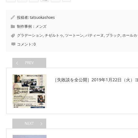
投稿者:
tatsuokashoes
制作事例：メンズ
グラデーション
,
チゼルトゥ
,
ツートーン
,
パティーヌ
,
ブラック
,
ホールカ
コメント:
0
PREV
［失敗談を全公開］2019年1月22日（火
NEXT