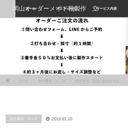
岡山オーダーメイド靴製作 立
ホーム
プロフィール
サービス内容
岡靴工房
ホーム
ブログ
制作事例：メンズ
製作事例：自分に自信を与え
る、憧れのレッドシューズ
制作事例：メンズ
2019.01.10