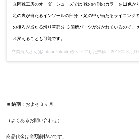
立岡靴工房のオーダーシューズでは 靴の内側のカラーを11色か
足の裏が当たるインソールの部分 ・足の甲が当たるライニングの
の後ろが当たる滑り革部分 ３箇所パーツが分かれているので、 
れ変えることも可能です。
立岡海人
さん(@tatsuokakaito)がシェアした投稿 –
2019年 3月月6
納期
：およそ３ヶ月
（よくあるお問い合わせ）
商品代金は
全額前払い
です。