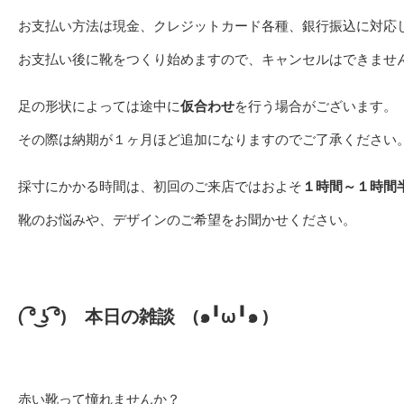
お支払い方法は現金、クレジットカード各種、銀行振込に対応
お支払い後に靴をつくり始めますので、キャンセルはできませ
足の形状によっては途中に
仮合わせ
を行う場合がございます。
その際は納期が１ヶ月ほど追加になりますのでご了承ください
採寸にかかる時間は、初回のご来店ではおよそ
１時間～１時間
靴のお悩みや、デザインのご希望をお聞かせください。
( ͡° ͜ʖ ͡°)
本日の雑談
(๑╹ω╹๑ )
赤い靴って憧れませんか？