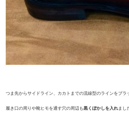
つま先からサイドライン、カカトまでの流線型のラインをブラ
履き口の周りや靴ヒモを通す穴の周辺も
黒くぼかしを入れ
まし