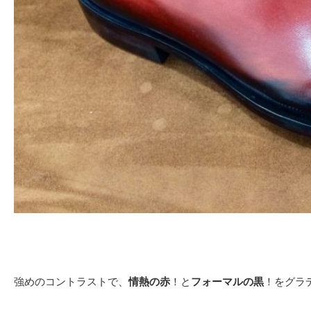
強めのコントラストで、
情熱の赤
！と
フォーマルの黒
！をグラ