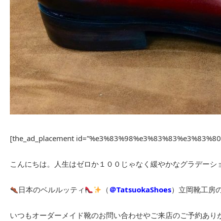
[the_ad_placement id=”%e3%83%98%e3%83%83%e3%83%
こんにちは。人生はゼロか１００じゃなく緩やかなグラデーシ
日本のベルルッティ
（
＠TatsuokaShoes
）立岡靴工房
いつもオーダーメイド靴のお問い合わせやご来店のご予約あり