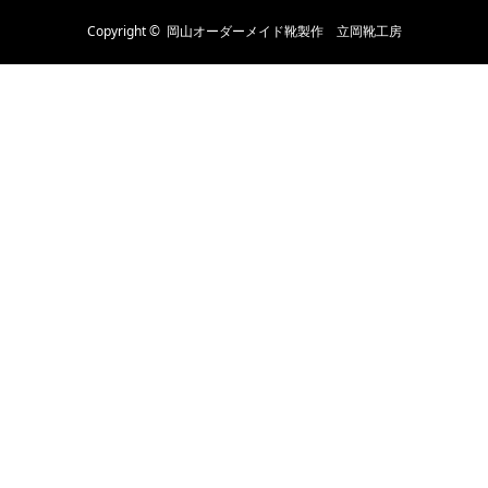
Copyright ©
岡山オーダーメイド靴製作 立岡靴工房