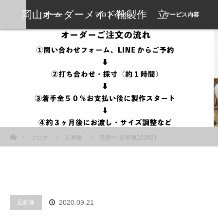
岡山オーダーメイド靴製作 立
ホーム
プロフィール
サービス内容
岡靴工房
ホーム
ブログ
足画像
保護中: 足画像200921
足画像
2020.09.21