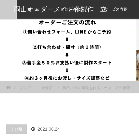
岡山オーダーメイド靴製作 立
ホーム
プロフィール
サービス内容
岡靴工房
ホーム
ブログ
未分類
靴先の長い革靴を作るルーマニアの靴職
人
未分類
2021.06.24