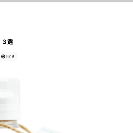
と３選
Pin it