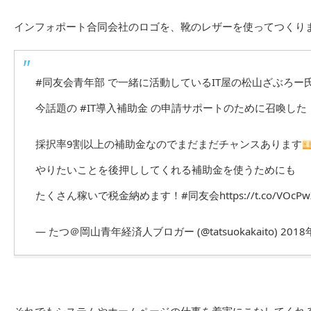
インフォポート合同会社のロゴを、靴のレザーを使ってつくり
#同友会青年部
で一緒に活動しているIT屋の松山ざぶろー
今話題の
#IT導入補助金
の申請サポートのために召喚した
採択率9割以上の補助金なのでまだまだチャンスあります
やりたいことを後押ししてくれる補助金を使うためにも
たくさん稼いで税金納めます！
#同友会
https://t.co/VOcP
— たつ＠岡山青年経済人ブロガー (@tatsuokakaito)
2018