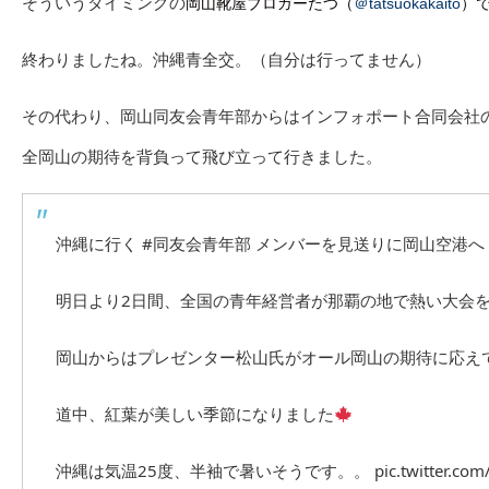
そういうタイミングの
岡山靴屋ブロガーたつ（
＠tatsuokakaito
）
終わりましたね。沖縄青全交。（自分は行ってません）
その代わり、岡山同友会青年部からはインフォポート合同会社
全岡山の期待を背負って飛び立って行きました。
沖縄に行く
#同友会青年部
メンバーを見送りに岡山空港へ
明日より2日間、全国の青年経営者が那覇の地で熱い大会
道中、紅葉が美しい季節になりました
沖縄は気温25度、半袖で暑いそうです。。
pic.twitter.co