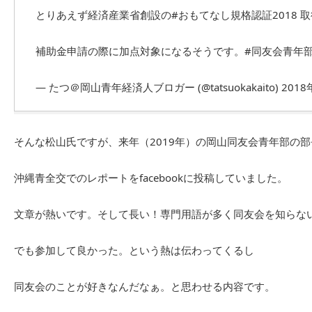
とりあえず経済産業省創設の
#おもてなし規格認証2018
取
補助金申請の際に加点対象になるそうです。
#同友会青年
— たつ＠岡山青年経済人ブロガー (@tatsuokakaito)
2018
そんな松山氏ですが、来年（2019年）の岡山同友会青年部の
沖縄青全交でのレポートをfacebookに投稿していました。
文章が熱いです。そして長い！専門用語が多く同友会を知らな
でも参加して良かった。という熱は伝わってくるし
同友会のことが好きなんだなぁ。と思わせる内容です。