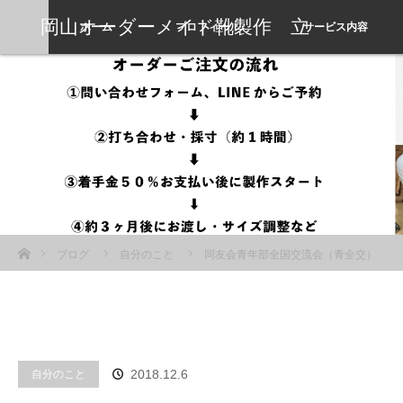
岡山オーダーメイド靴製作 立
ホーム
プロフィール
サービス内容
岡靴工房
ホーム
ブログ
自分のこと
同友会青年部全国交流会（青全交）
へ参加した人から聞いた話
自分のこと
2018.12.6