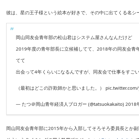
彼は、星の王子様という絵本が好きで、その中に出てくる名シ
岡山同友会青年部の松山君はシステム屋さんなんだけど
2019年度の青年部長に立候補してて、2018年の同友会
てて
出会って4年くらいになるんですが、同友会で仕事をすご
（最初はどこの詐欺師かと思いました。）
pic.twitter.co
— たつ＠岡山青年経済人ブロガー (@tatsuokakaito)
2018
岡山同友会青年部に2015年から入部してそろそろ委員長とか