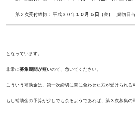
第２次受付締切： 平成３０年
１０月 ５日（金）
［締切日
となっています。
非常に
募集期間が短い
ので、急いでください。
こういう補助金は、第一次締切に間に合わせた方が受けられる
もし補助金の予算が少しでも余るようであれば、第３次募集の