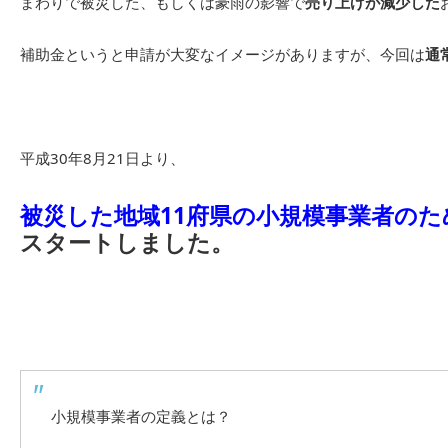
まわりで被災した、もしくは豪雨の影響で
売り上げが減少した
補助金というと申請が大変なイメージがありますが、今回は
通
平成30年8月21日より、
被災した地域11府県の小規模事業者の
スタートしました。
小規模事業者の定義とは？