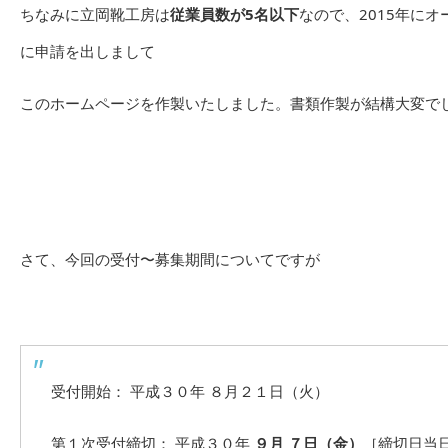
ちなみに立岡靴工房は
従業員数が5名以下
なので、2015年に
に申請を出しまして
このホームページを作製いたしました。書類作製が結構大変で
さて、今回の受付〜募集期間についてですが
受付開始： 平成３０年 ８月２１日（火）
第１次受付締切： 平成３０年
９月 ７日（金）
［締切日当