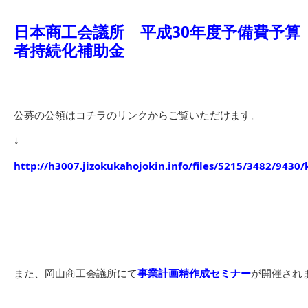
日本商工会議所 平成30年度予備費予算
者持続化補助金
公募の公領はコチラのリンクからご覧いただけます。
↓
http://h3007.jizokukahojokin.info/files/5215/3482/9430
また、岡山商工会議所にて
事業計画精作成セミナー
が開催され