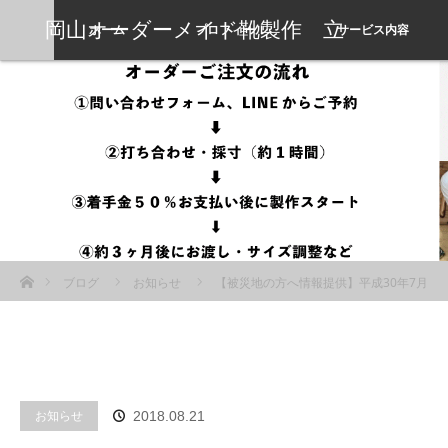
岡山オーダーメイド靴製作 立
ホーム
プロフィール
サービス内容
岡靴工房
ホーム
ブログ
お知らせ
【被災地の方へ情報提供】平成30年7月
豪雨被災地域11府県のための小規模事業者持続化補助金の公募スタート
お知らせ
2018.08.21