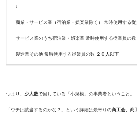
↓
商業・サービス業（宿泊業・娯楽業除く） 常時使用する
サービス業のうち宿泊業・娯楽業 常時使用する従業員の
製造業その他 常時使用する従業員の数
２０人
以下
つまり、
少人数
で回している「小規模」の事業者ということ。
「ウチは該当するのかな？」という詳細は最寄りの
商工会
、
商