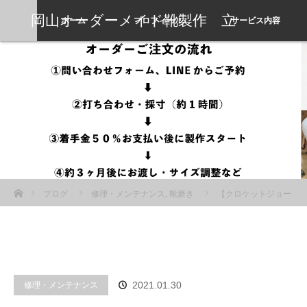
岡山オーダーメイド靴製作 立
ホーム
プロフィール
サービス内容
岡靴工房
ホーム
ブログ
修理・メンテナンス
,
靴磨き
【クロケットジョー
ンズ靴磨き】ブラウン系の色褪せをメンテナンスする方法を解説します
修理・メンテナンス
2021.01.30