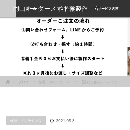
岡山オーダーメイド靴製作 立
ホーム
プロフィール
サービス内容
岡靴工房
ホーム
ブログ
修理・メンテナンス
【濡れた靴のメンテナン
ス】つま先の凸凹をデリケートクリームで修正する銀浮きのケア
修理・メンテナンス
2021.05.3