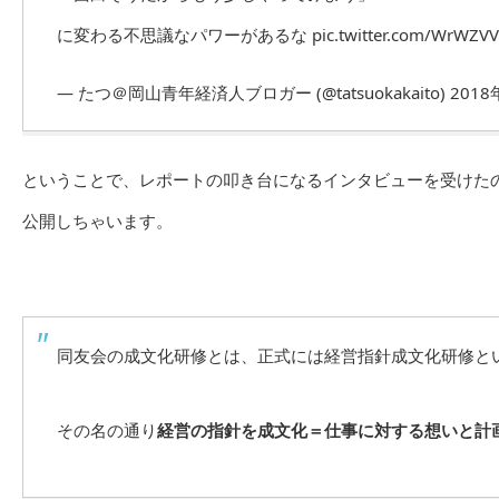
に変わる不思議なパワーがあるな
pic.twitter.com/WrWZV
— たつ＠岡山青年経済人ブロガー (@tatsuokakaito)
2018
ということで、レポートの叩き台になるインタビューを受けた
公開しちゃいます。
同友会の成文化研修とは、正式には経営指針成文化研修と
その名の通り
経営の指針を成文化＝仕事に対する想いと計