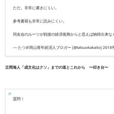
ただ、非常に書きにくい。
参考書籍も非常に読みにくい。
同友会のルーツが戦後の経済復興からと思えば納得出来な
— たつ＠岡山青年経済人ブロガー (@tatsuokakaito)
2018
立岡海人「成文化はクソ」までの道とこれから 〜叩き台〜
質問！