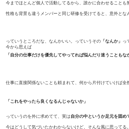
今までほとんど個人で活動してるから、誰かに合わせることも
性格も背景も違うメンバーと同じ研修を受けてると、意外とな
っていうところだな、なんかいい。っていうその
「なんか」
っ
今から思えば
「自分の仕事だけを優先してやってれば悩んだり迷うこともな
仕事に直接関係ないことも頼まれて、何から片付けていけば全然
「これをやったら良くなるんじゃないか」
っていうのを外に求めてて、実は
自分の中というか足元を固め
今はどうして気づいたかわからないけど、そんな風に思ってる