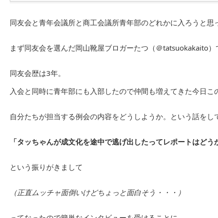
同友会と青年会議所と商工会議所青年部のどれかに入ろうと思
まず同友会を選んだ岡山靴屋ブロガーたつ（
＠tatsuokakaito
）
同友会歴は3年。
入会と同時に青年部にも入部したので仲間も増えてきた今日こ
自分たちが担当する例会の内容をどうしようか。という話をし
「タッちゃんが成文化を途中で逃げ出したってレポートはどう
という振りがきまして
（正直ムッチャ面倒いけどちょっと面白そう・・・）
ってなったので簡単なインタビューを受けることに。