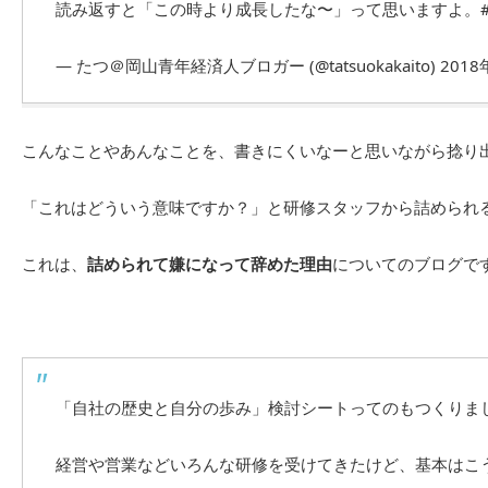
読み返すと「この時より成長したな〜」って思いますよ。
— たつ＠岡山青年経済人ブロガー (@tatsuokakaito)
2018
こんなことやあんなことを、書きにくいなーと思いながら捻り
「これはどういう意味ですか？」と研修スタッフから詰められ
これは、
詰められて嫌になって辞めた理由
についてのブログで
「自社の歴史と自分の歩み」検討シートってのもつくりま
経営や営業などいろんな研修を受けてきたけど、基本はこ