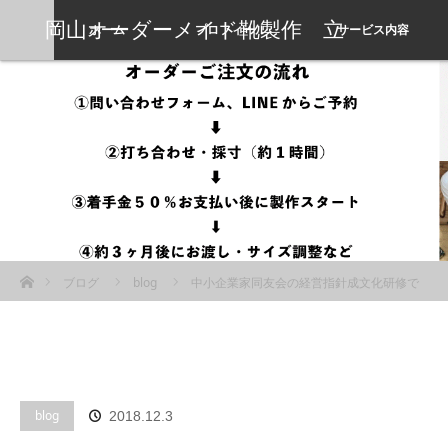
岡山オーダーメイド靴製作 立
ホーム
プロフィール
サービス内容
岡靴工房
ホーム
ブログ
blog
中小企業家同友会の経営指針成文化研修で
課題がいろいろ浮き彫りになった。〜人間関係のないフィードバックはハラ
スメントだ〜
blog
2018.12.3