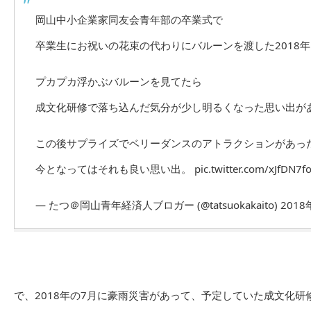
岡山中小企業家同友会青年部の卒業式で
卒業生にお祝いの花束の代わりにバルーンを渡した2018年
プカプカ浮かぶバルーンを見てたら
成文化研修で落ち込んだ気分が少し明るくなった思い出が
この後サプライズでベリーダンスのアトラクションがあっ
今となってはそれも良い思い出。
pic.twitter.com/xJfDN7f
— たつ＠岡山青年経済人ブロガー (@tatsuokakaito)
2018
で、2018年の7月に豪雨災害があって、予定していた成文化研