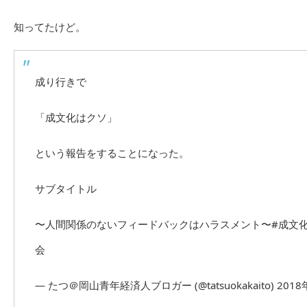
知ってたけど。
成り行きで
「成文化はクソ」
という報告をすることになった。
サブタイトル
〜人間関係のないフィードバックはハラスメント〜
#成文
会
— たつ＠岡山青年経済人ブロガー (@tatsuokakaito)
2018