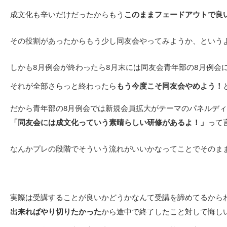
成文化も辛いだけだったからもう
このままフェードアウトで良
その役割があったからもう少し同友会やってみようか、という
しかも8月例会が終わったら8月末には同友会青年部の8月例会
それが全部さらっと終わったら
もう今度こそ同友会やめよう！
だから青年部の8月例会では新規会員拡大がテーマのパネルデ
「同友会には成文化っていう素晴らしい研修があるよ！」
って
なんかプレの段階でそういう流れがいいかなってことでそのま
実際は受講することが良いかどうかなんて受講を諦めてるから
出来ればやり切りたかった
から途中で終了したこと対して悔し