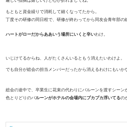
厳しい指摘は嬉しいけど心が折れましてね。
もともと資金繰りで消耗して細くなってたから。
丁度その研修の同日程で、研修が終わってから同友会青年部の
ハートがローだからああいう場所にいくと辛い
わけ。
いじけてるからね、人がたくさんいるともう消えたいわけよ。
でも自分が総会の担当メンバーだったから消えるわけにもいか
総会の途中で、卒業生に花束の代わりにバルーンを渡すシーン
色とりどりのバ
ルーンがホテルの会場内にプカプカ浮いてる
の