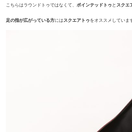
こちらはラウンドトゥではなくて、
ポインテッドトゥ
と
スクエ
足の指が広がっている方
には
スクエアトゥ
をオススメしていま