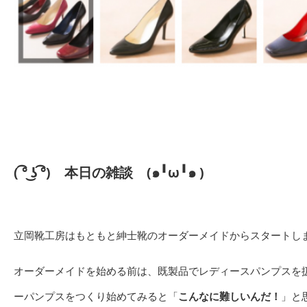
( ͡° ͜ʖ ͡°)
本日の雑談
(๑╹ω╹๑ )
立岡靴工房はもともと紳士靴のオーダーメイドからスタートし
オーダーメイドを始める前は、既製品でレディースパンプスを
ーパンプスをつくり始めてみると「
こんなに難しいんだ！
」と