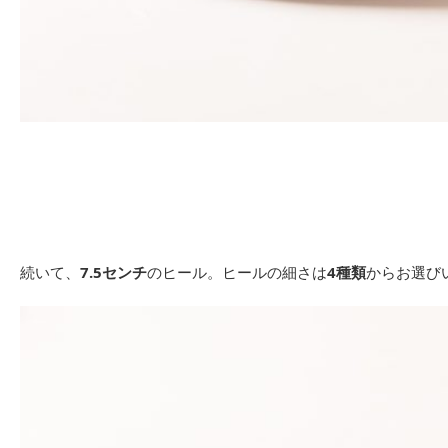
続いて、
7.5センチ
のヒール。ヒールの細さは
4種類
からお選び