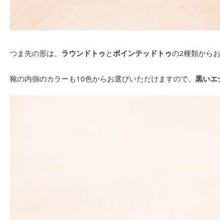
つま先の形は、
ラウンドトゥ
と
ポインテッドトゥ
の2種類から
靴の内側のカラーも10色からお選びいただけますので、
黒いエ