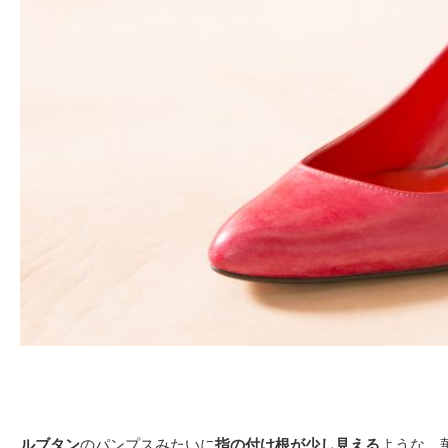
ルブタン
のパンプスみたいに
指の付け根が少し見える
ような、