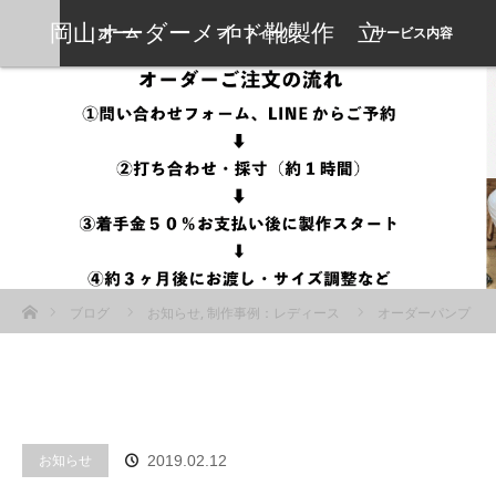
岡山オーダーメイド靴製作 立
ホーム
プロフィール
サービス内容
岡靴工房
ホーム
ブログ
お知らせ
,
制作事例：レディース
オーダーパンプ
スの製作事例ページを更新しました。
お知らせ
2019.02.12