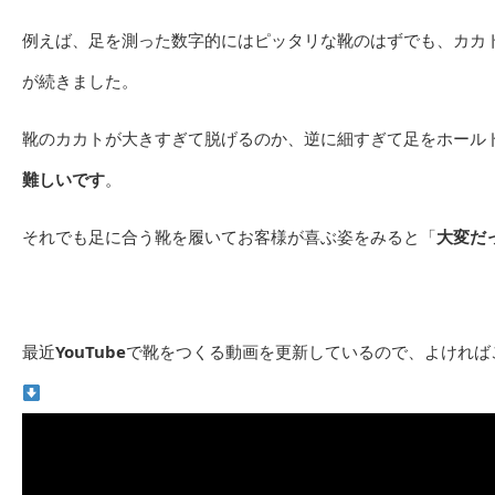
例えば、足を測った数字的にはピッタリな靴のはずでも、カカ
が続きました。
靴のカカトが大きすぎて脱げるのか、逆に細すぎて足をホール
難しいです
。
それでも足に合う靴を履いてお客様が喜ぶ姿をみると「
大変だ
最近
YouTube
で靴をつくる動画を更新しているので、よければ