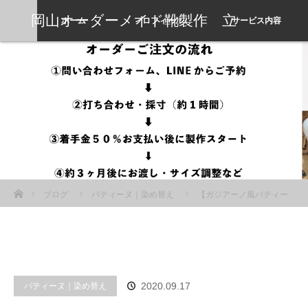
岡山オーダーメイド靴製作 立
ホーム
プロフィール
サービス内容
岡靴工房
ホーム
ブログ
パティーヌ｜染め替え
【ガジアーノ風パティー
ヌ】三陽山長のブーツを脱色して染め替えする
パティーヌ｜染め替え
2020.09.17